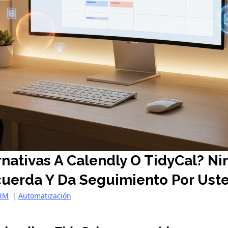
rnativas A Calendly O TidyCal? N
uerda Y Da Seguimiento Por Ust
CRM
|
Automatización