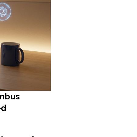
imbus
ed