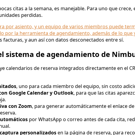
ocas citas a la semana, es manejable. Para uno que crece, e
unidades perdidas.
ra por asiento, y un equipo de varios miembros puede te
olo por la herramienta de agendamiento, además de lo que
 facturas, y aun así con datos desconectados entre sí.
 el sistema de agendamiento de Nimb
ye calendarios de reserva integrados directamente en el CR
mitados
, uno para cada miembro del equipo, sin costo adici
 con Google Calendar y Outlook
, para que las citas apare
ja.
tiva con Zoom
, para generar automáticamente el enlace de 
eserva.
automáticos
por WhatsApp o correo antes de cada cita, red
nual.
 captura personalizados
en la página de reserva, para rec