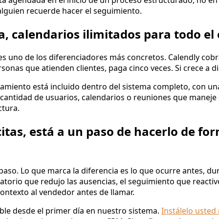
ita agendada en el inicio de un proceso estructurado, no en
lguien recuerde hacer el seguimiento.
a, calendarios ilimitados para todo el
es uno de los diferenciadores más concretos. Calendly cobra
sonas que atienden clientes, paga cinco veces. Si crece a di
miento está incluido dentro del sistema completo, con una 
 cantidad de usuarios, calendarios o reuniones que maneje 
ctura.
citas, está a un paso de hacerlo de fo
paso. Lo que marca la diferencia es lo que ocurre antes, d
atorio que redujo las ausencias, el seguimiento que reactivó
contexto al vendedor antes de llamar.
ble desde el primer día en nuestro sistema.
Instálelo uste