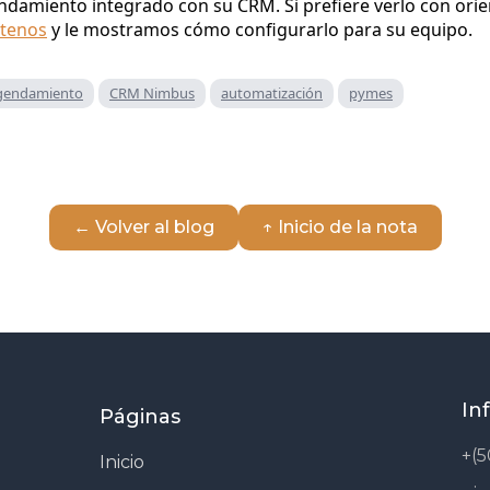
damiento integrado con su CRM. Si prefiere verlo con orie
ctenos
y le mostramos cómo configurarlo para su equipo.
gendamiento
CRM Nimbus
automatización
pymes
← Volver al blog
↑ Inicio de la nota
In
Páginas
+(5
Inicio