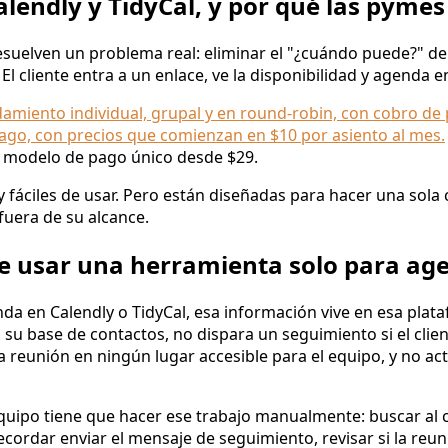
lendly y TidyCal, y por qué las pymes
suelven un problema real: eliminar el "¿cuándo puede?" de
 El cliente entra a un enlace, ve la disponibilidad y agenda 
amiento individual, grupal y en round-robin, con cobro de p
ago, con precios que comienzan en $10 por asiento al mes.
n modelo de pago único desde $29.
y fáciles de usar. Pero están diseñadas para hacer una sola
uera de su alcance.
e usar una herramienta solo para ag
nda en Calendly o TidyCal, esa información vive en esa plat
u base de contactos, no dispara un seguimiento si el clien
la reunión en ningún lugar accesible para el equipo, y no act
equipo tiene que hacer ese trabajo manualmente: buscar al 
recordar enviar el mensaje de seguimiento, revisar si la reun