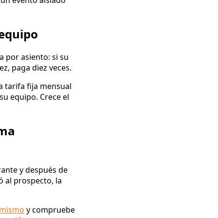
 un evento aislado
 equipo
 por asiento: si su
ez, paga diez veces.
tarifa fija mensual
su equipo. Crece el
rma
urante y después de
 al prospecto, la
d mismo
y compruebe