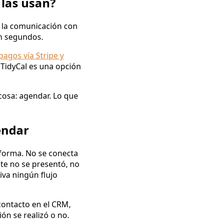
 las usan?
 la comunicación con
en segundos.
agos vía Stripe y
TidyCal es una opción
 cosa: agendar. Lo que
endar
aforma. No se conecta
te no se presentó, no
iva ningún flujo
contacto en el CRM,
ión se realizó o no.