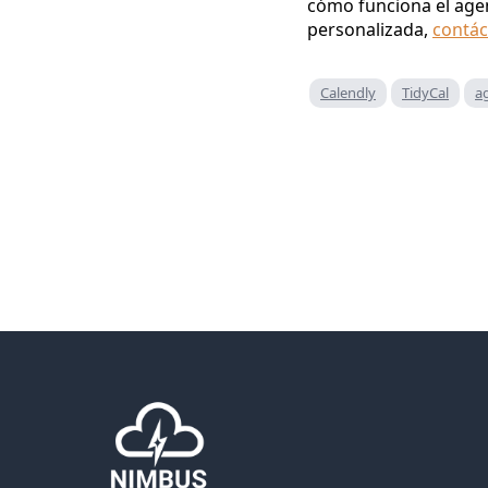
cómo funciona el agen
personalizada,
contá
Calendly
TidyCal
a