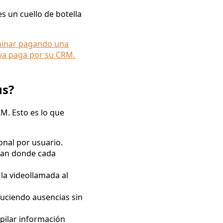
s un cuello de botella
rminar pagando una
 ya paga por su CRM.
us?
M. Esto es lo que
onal por usuario.
zcan donde cada
la videollamada al
uciendo ausencias sin
opilar información